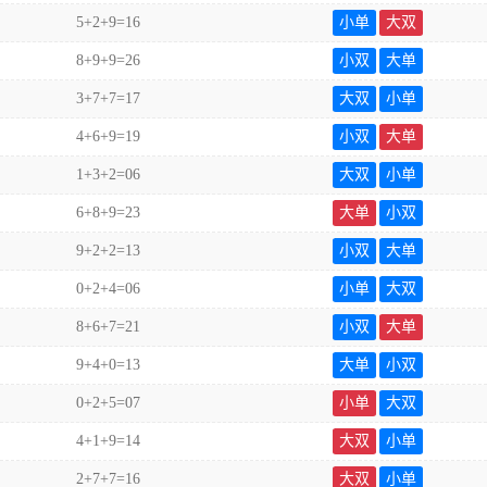
5+2+9=16
小单
大双
8+9+9=26
小双
大单
3+7+7=17
大双
小单
4+6+9=19
小双
大单
1+3+2=06
大双
小单
6+8+9=23
大单
小双
9+2+2=13
小双
大单
0+2+4=06
小单
大双
8+6+7=21
小双
大单
9+4+0=13
大单
小双
0+2+5=07
小单
大双
4+1+9=14
大双
小单
2+7+7=16
大双
小单