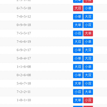
6+7+5=18
大双
小单
7+0+5=12
小单
大双
0+9+9=18
大单
小双
7+5+5=17
小双
大单
7+6+6=19
大双
小单
6+9+2=17
小单
大双
5+8+4=17
小单
大双
1+1+6=08
大双
小单
0+2+6=08
小单
大双
5+6+7=18
大单
小双
7+2+2=11
小双
大单
1+8+1=10
大单
小双