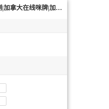
易记网址 -- G28.cc 加拿大2.8-pc预测|加拿大2.8 PC查询结果预测|加拿大在线咪牌|加拿大pc2.8预测-在线预测|加拿大2.8结果分析_极致火热优质的免费预测网站!