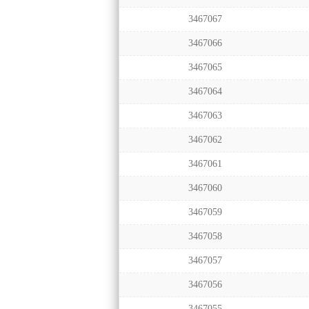
3467067
3467066
3467065
3467064
3467063
3467062
3467061
3467060
3467059
3467058
3467057
3467056
3467055