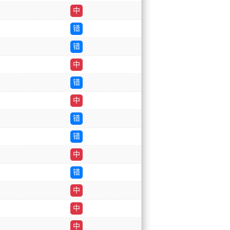
中
错
错
中
错
中
错
错
中
错
中
中
中