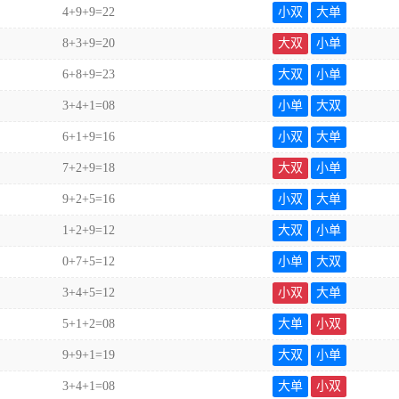
4+9+9=22
小双
大单
8+3+9=20
大双
小单
6+8+9=23
大双
小单
3+4+1=08
小单
大双
6+1+9=16
小双
大单
7+2+9=18
大双
小单
9+2+5=16
小双
大单
1+2+9=12
大双
小单
0+7+5=12
小单
大双
3+4+5=12
小双
大单
5+1+2=08
大单
小双
9+9+1=19
大双
小单
3+4+1=08
大单
小双