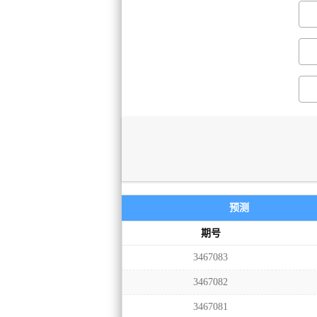
预测
期号
3467083
3467082
3467081