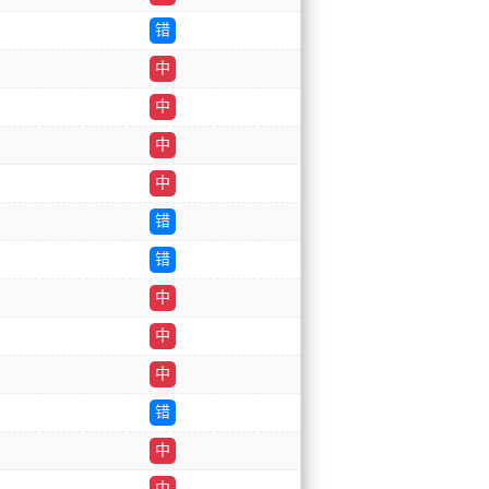
错
中
中
中
中
错
错
中
中
中
错
中
中