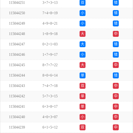
115044251
3+7+3=13
双
错
115044250
7+4+8=19
小
错
115044249
4+9+8=21
小
错
115044248
1+8+9=18
大
中
115044247
0+2+1=03
大
错
115044246
1+7+9=17
小
错
115044245
8+7+7=22
大
中
115044244
8+0+6=14
单
错
115044243
7+4+7=18
双
中
115044242
5+7+3=15
单
中
115044241
6+3+8=17
单
中
115044240
4+0+3=07
小
中
115044239
6+1+5=12
双
中