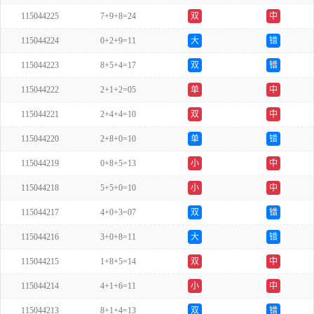
115044225
7+9+8=24
双
中
115044224
0+2+9=11
大
错
115044223
8+5+4=17
双
错
115044222
2+1+2=05
单
中
115044221
2+4+4=10
双
中
115044220
2+8+0=10
单
错
115044219
0+8+5=13
小
中
115044218
5+5+0=10
小
中
115044217
4+0+3=07
双
错
115044216
3+0+8=11
大
错
115044215
1+8+5=14
双
中
115044214
4+1+6=11
小
中
115044213
8+1+4=13
双
错