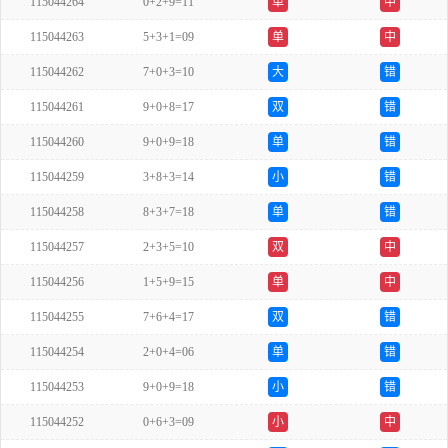
115044264
0+2+9=11
单
中
115044263
5+3+1=09
单
中
115044262
7+0+3=10
大
错
115044261
9+0+8=17
双
错
115044260
9+0+9=18
单
错
115044259
3+8+3=14
小
错
115044258
8+3+7=18
单
错
115044257
2+3+5=10
双
中
115044256
1+5+9=15
单
中
115044255
7+6+4=17
双
错
115044254
2+0+4=06
单
错
115044253
9+0+9=18
小
错
115044252
0+6+3=09
小
中