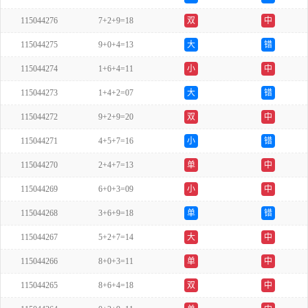
115044276
7+2+9=18
双
中
115044275
9+0+4=13
大
错
115044274
1+6+4=11
小
中
115044273
1+4+2=07
大
错
115044272
9+2+9=20
双
中
115044271
4+5+7=16
小
错
115044270
2+4+7=13
单
中
115044269
6+0+3=09
小
中
115044268
3+6+9=18
单
错
115044267
5+2+7=14
大
中
115044266
8+0+3=11
单
中
115044265
8+6+4=18
双
中