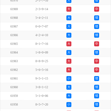
61970
2+1+7=10
大
错
61969
2+3+9=14
大
中
61968
5+4+2=11
大
错
61967
0+0+7=07
大
错
61966
4+2+4=10
大
错
61965
8+1+7=16
大
中
61964
1+8+0=09
大
错
61963
8+8+9=25
大
中
61962
5+6+5=16
大
中
61961
9+5+1=15
小
错
61960
3+8+1=12
大
错
61959
5+1+0=06
大
错
61958
8+5+7=20
小
错