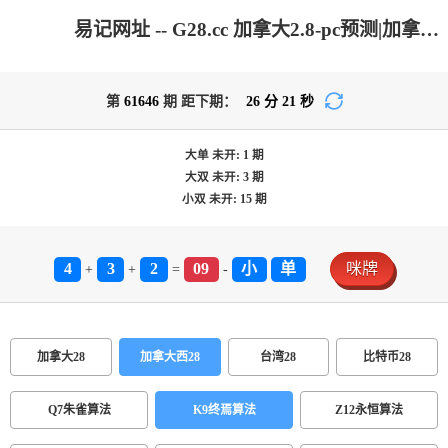
易记网址 -- G28.cc 加拿大2.8-pc预测|加拿大2.8 PC查询结果预测|加拿大在线咪牌|加拿大pc2.8预测-在线预测|加拿大2.8结果分析_极致火热优质的免费预测网站!
第
61646
期 距下期：
26
分
21
秒
大单
未开:
1
期
大双
未开:
3
期
小双
未开:
15
期
4
3
2
09
小
单
咪牌
+
+
=
-
加拿大28
加拿大西28
台湾28
比特币28
Q7朱雀算法
K9终焉算法
Z12永恒算法