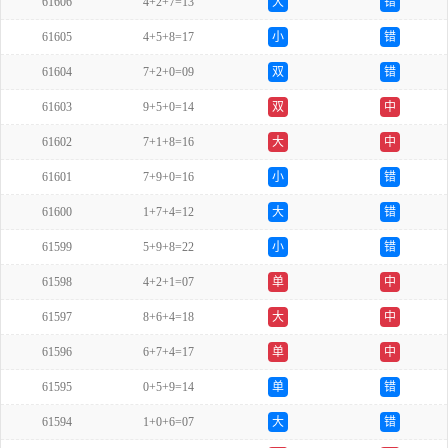
61606
4+2+7=13
大
错
61605
4+5+8=17
小
错
61604
7+2+0=09
双
错
61603
9+5+0=14
双
中
61602
7+1+8=16
大
中
61601
7+9+0=16
小
错
61600
1+7+4=12
大
错
61599
5+9+8=22
小
错
61598
4+2+1=07
单
中
61597
8+6+4=18
大
中
61596
6+7+4=17
单
中
61595
0+5+9=14
单
错
61594
1+0+6=07
大
错