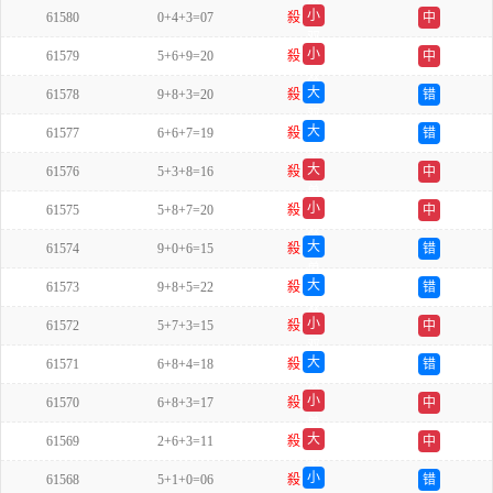
小
61580
0+4+3=07
殺
中
双
小
61579
5+6+9=20
殺
中
双
大
61578
9+8+3=20
殺
错
双
大
61577
6+6+7=19
殺
错
单
大
61576
5+3+8=16
殺
中
单
小
61575
5+8+7=20
殺
中
双
大
61574
9+0+6=15
殺
错
单
大
61573
9+8+5=22
殺
错
双
小
61572
5+7+3=15
殺
中
双
大
61571
6+8+4=18
殺
错
双
小
61570
6+8+3=17
殺
中
单
大
61569
2+6+3=11
殺
中
单
小
61568
5+1+0=06
殺
错