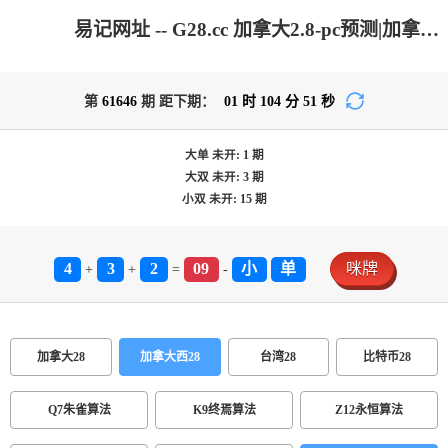
易记网址 -- G28.cc 加拿大2.8-pc预测|加拿大2.8 PC查询结果预测|加拿大在线咪牌|加拿大pc2.8预测-在线预测|加拿大2.8结果分析_极致火热优质的免费预测网站!
第
61646
期 距下期：
01
时
104
分
51
秒
大单
未开:
1
期
大双
未开:
3
期
小双
未开:
15
期
4
3
2
09
小
单
咪牌
+
+
=
-
加拿大28
加拿大西28
台湾28
比特币28
Q7朱雀算法
K9终焉算法
Z12永恒算法