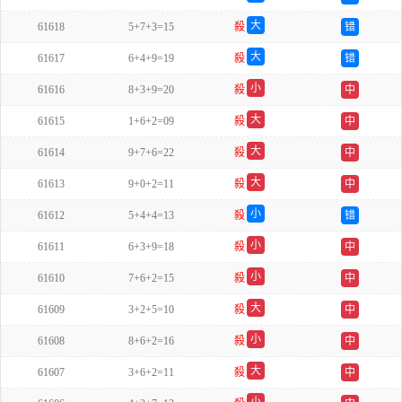
双
大
61618
5+7+3=15
殺
错
单
大
61617
6+4+9=19
殺
错
单
小
61616
8+3+9=20
殺
中
单
大
61615
1+6+2=09
殺
中
单
大
61614
9+7+6=22
殺
中
单
大
61613
9+0+2=11
殺
中
单
小
61612
5+4+4=13
殺
错
单
小
61611
6+3+9=18
殺
中
单
小
61610
7+6+2=15
殺
中
双
大
61609
3+2+5=10
殺
中
双
小
61608
8+6+2=16
殺
中
双
大
61607
3+6+2=11
殺
中
双