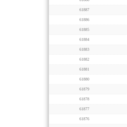
61887
61886
61885
61884
61883
61882
61881
61880
61879
61878
61877
61876