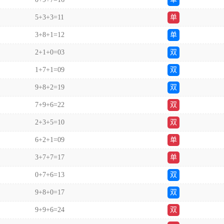
5+3+3=11
单
3+8+1=12
单
2+1+0=03
双
1+7+1=09
双
9+8+2=19
双
7+9+6=22
双
2+3+5=10
双
6+2+1=09
单
3+7+7=17
单
0+7+6=13
双
9+8+0=17
双
9+9+6=24
双