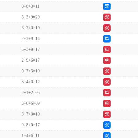
0+8+3=11
双
8+3+9=20
双
3+7+0=10
双
2+3+9=14
单
5+3+9=17
单
2+9+6=17
单
0+7+3=10
双
8+4+0=12
双
2+1+2=05
单
3+0+6=09
单
3+7+0=10
双
9+8+0=17
双
1+4+6=11
双