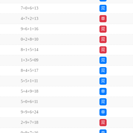
7+0+6=13
双
4+7+2=13
单
9+6+1=16
双
0+2+8=10
双
8+1+5=14
双
1+3+5=09
双
8+4+5=17
双
5+5+1=11
双
5+4+9=18
单
5+0+6=11
双
9+9+6=24
单
2+9+7=18
双
0+9+7=16
单