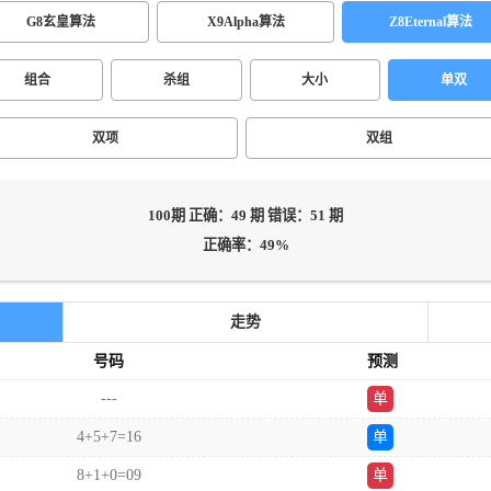
G8玄皇算法
X9Alpha算法
Z8Eternal算法
组合
杀组
大小
单双
双项
双组
100期 正确：49 期 错误：51 期
正确率：49%
走势
号码
预测
---
单
4+5+7=16
单
8+1+0=09
单